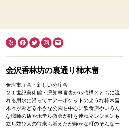
Yelp
Facebook
Twitter
Instagram
メ
ー
ル
金沢香林坊の裏通り柿木畠
金沢市庁舎・新しい分庁舎
２１世紀美術館・県知事官舎から惣構とともに流
れる用水に沿ってエアーポケットのような柿木畠
木々がみどる小さな公園を中心に飲食店やいろん
な職種の店やホテル教会が軒を連ねマンションも
立ち並び人の往来も増えたが静かな町のそんな一