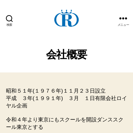
検索
メニュー
ダ
ン
ス
ス
会社概要
ク
ー
ル
ロ
イ
ヤ
昭和５１年(１９７６年)１１月２３日設立
ル
平成 ３年(１９９１年) ３月 １日有限会社ロイ
は
ヤル企画
ダ
ン
令和４年より東京にもスクールを開設ダンススク
ス
ール東京とする
の